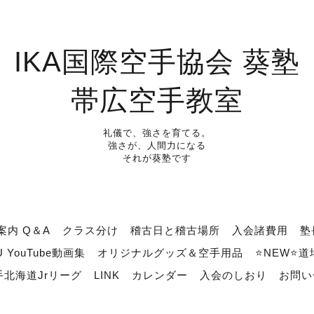
IKA国際空手協会 葵塾
帯広空手教室
礼儀で、強さを育てる。
強さが、人間力になる
それが葵塾です
案内 Q＆A
クラス分け
稽古日と稽古場所
入会諸費用
塾
U YouTube動画集
オリジナルグッズ＆空手用品
⭐NEW⭐
北海道Jrリーグ
LINK
カレンダー
入会のしおり
お問い