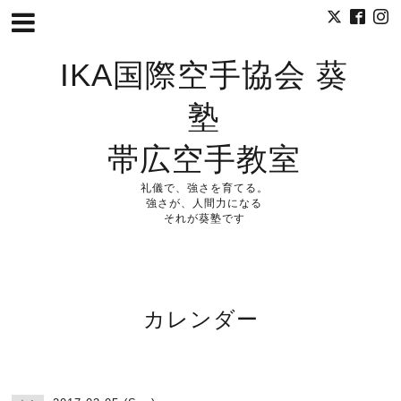
IKA国際空手協会 葵
塾
帯広空手教室
礼儀で、強さを育てる。
強さが、人間力になる
それが葵塾です
カレンダー