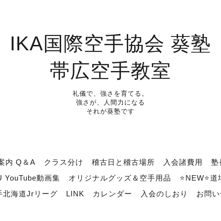
IKA国際空手協会 葵塾
帯広空手教室
礼儀で、強さを育てる。
強さが、人間力になる
それが葵塾です
案内 Q＆A
クラス分け
稽古日と稽古場所
入会諸費用
塾
U YouTube動画集
オリジナルグッズ＆空手用品
⭐NEW⭐
北海道Jrリーグ
LINK
カレンダー
入会のしおり
お問い