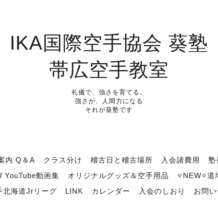
IKA国際空手協会 葵塾
帯広空手教室
礼儀で、強さを育てる。
強さが、人間力になる
それが葵塾です
案内 Q＆A
クラス分け
稽古日と稽古場所
入会諸費用
塾
U YouTube動画集
オリジナルグッズ＆空手用品
⭐NEW⭐
北海道Jrリーグ
LINK
カレンダー
入会のしおり
お問い