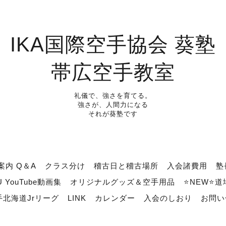
IKA国際空手協会 葵塾
帯広空手教室
礼儀で、強さを育てる。
強さが、人間力になる
それが葵塾です
案内 Q＆A
クラス分け
稽古日と稽古場所
入会諸費用
塾
U YouTube動画集
オリジナルグッズ＆空手用品
⭐NEW⭐
北海道Jrリーグ
LINK
カレンダー
入会のしおり
お問い