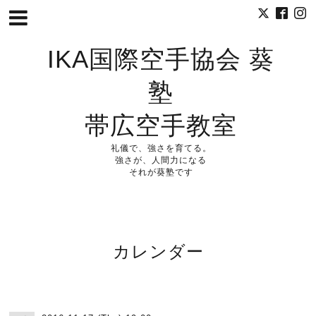
IKA国際空手協会 葵
塾
帯広空手教室
礼儀で、強さを育てる。
強さが、人間力になる
それが葵塾です
カレンダー