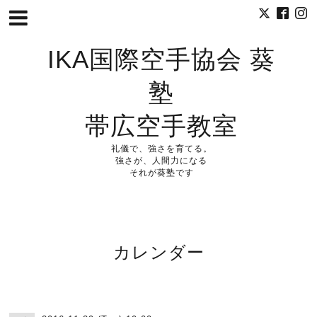
IKA国際空手協会 葵
塾
帯広空手教室
礼儀で、強さを育てる。
強さが、人間力になる
それが葵塾です
カレンダー