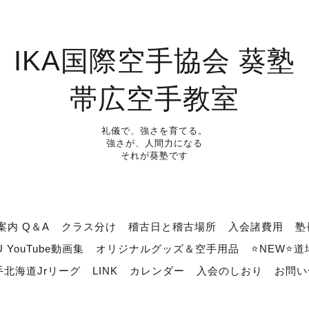
IKA国際空手協会 葵塾
帯広空手教室
礼儀で、強さを育てる。
強さが、人間力になる
それが葵塾です
案内 Q＆A
クラス分け
稽古日と稽古場所
入会諸費用
塾
U YouTube動画集
オリジナルグッズ＆空手用品
⭐NEW⭐
北海道Jrリーグ
LINK
カレンダー
入会のしおり
お問い