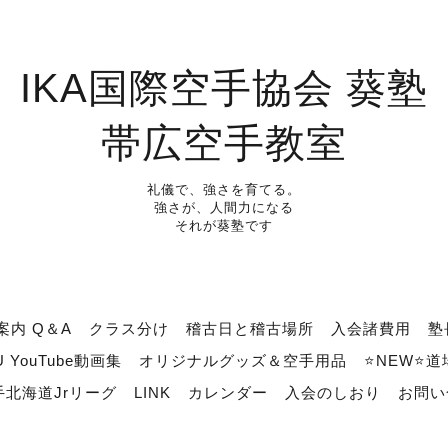
IKA国際空手協会 葵塾
帯広空手教室
礼儀で、強さを育てる。
強さが、人間力になる
それが葵塾です
案内 Q＆A
クラス分け
稽古日と稽古場所
入会諸費用
塾
U YouTube動画集
オリジナルグッズ＆空手用品
⭐NEW⭐
北海道Jrリーグ
LINK
カレンダー
入会のしおり
お問い