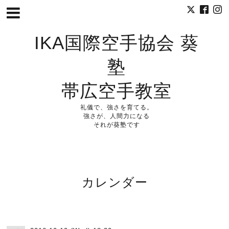
IKA国際空手協会 葵
塾
帯広空手教室
礼儀で、強さを育てる。
強さが、人間力になる
それが葵塾です
カレンダー