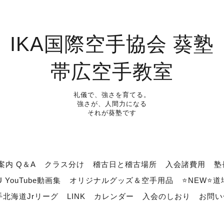
IKA国際空手協会 葵塾
帯広空手教室
礼儀で、強さを育てる。
強さが、人間力になる
それが葵塾です
案内 Q＆A
クラス分け
稽古日と稽古場所
入会諸費用
塾
U YouTube動画集
オリジナルグッズ＆空手用品
⭐NEW⭐
北海道Jrリーグ
LINK
カレンダー
入会のしおり
お問い