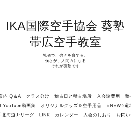
IKA国際空手協会 葵塾
帯広空手教室
礼儀で、強さを育てる。
強さが、人間力になる
それが葵塾です
案内 Q＆A
クラス分け
稽古日と稽古場所
入会諸費用
塾
U YouTube動画集
オリジナルグッズ＆空手用品
⭐NEW⭐
北海道Jrリーグ
LINK
カレンダー
入会のしおり
お問い