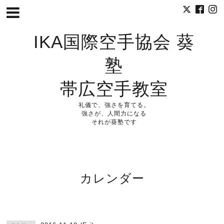
IKA国際空手協会 葵
塾
帯広空手教室
礼儀で、強さを育てる。
強さが、人間力になる
それが葵塾です
カレンダー