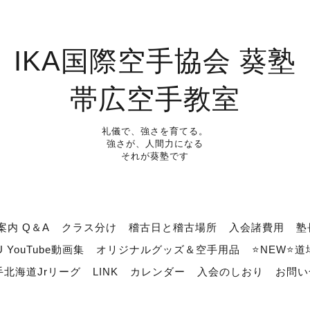
IKA国際空手協会 葵塾
帯広空手教室
礼儀で、強さを育てる。
強さが、人間力になる
それが葵塾です
案内 Q＆A
クラス分け
稽古日と稽古場所
入会諸費用
塾
U YouTube動画集
オリジナルグッズ＆空手用品
⭐NEW⭐
北海道Jrリーグ
LINK
カレンダー
入会のしおり
お問い