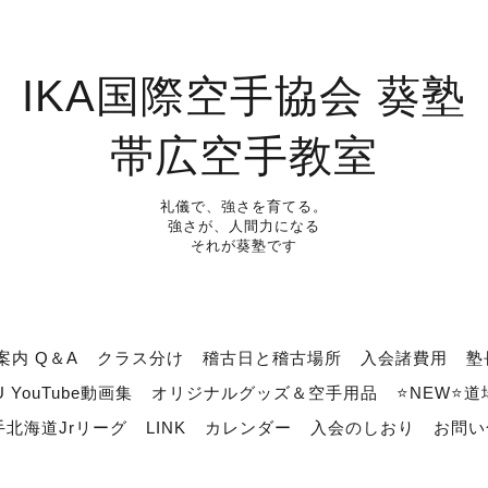
IKA国際空手協会 葵塾
帯広空手教室
礼儀で、強さを育てる。
強さが、人間力になる
それが葵塾です
案内 Q＆A
クラス分け
稽古日と稽古場所
入会諸費用
塾
U YouTube動画集
オリジナルグッズ＆空手用品
⭐NEW⭐
北海道Jrリーグ
LINK
カレンダー
入会のしおり
お問い