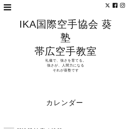
IKA国際空手協会 葵
塾
帯広空手教室
礼儀で、強さを育てる。
強さが、人間力になる
それが葵塾です
カレンダー