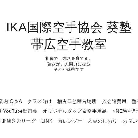
IKA国際空手協会 葵塾
帯広空手教室
礼儀で、強さを育てる。
強さが、人間力になる
それが葵塾です
案内 Q＆A
クラス分け
稽古日と稽古場所
入会諸費用
塾
U YouTube動画集
オリジナルグッズ＆空手用品
⭐NEW⭐
北海道Jrリーグ
LINK
カレンダー
入会のしおり
お問い