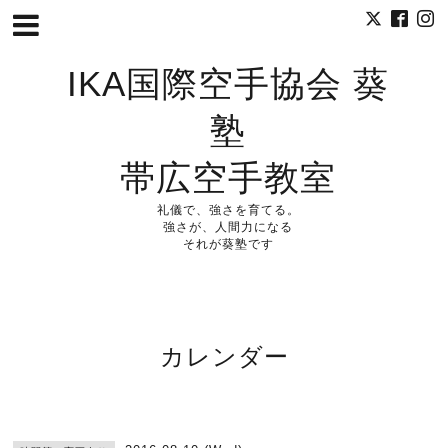
IKA国際空手協会 葵
塾
帯広空手教室
礼儀で、強さを育てる。
強さが、人間力になる
それが葵塾です
カレンダー