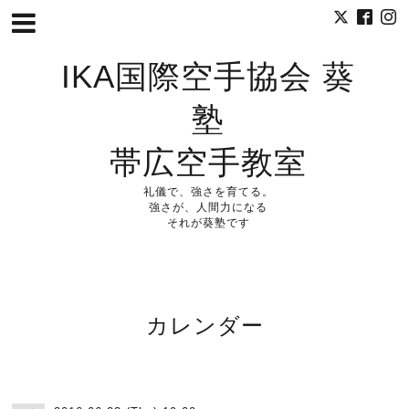
IKA国際空手協会 葵
塾
帯広空手教室
礼儀で、強さを育てる。
強さが、人間力になる
それが葵塾です
カレンダー