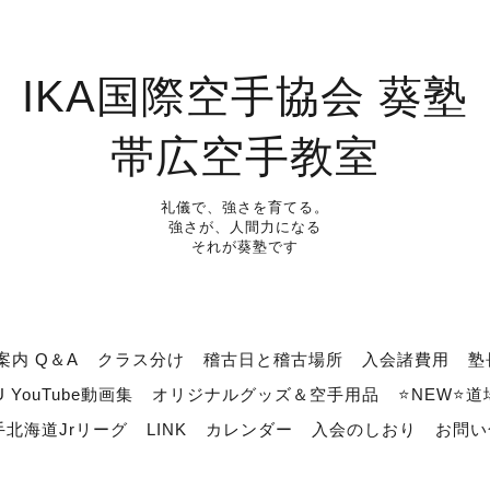
IKA国際空手協会 葵塾
帯広空手教室
礼儀で、強さを育てる。
強さが、人間力になる
それが葵塾です
案内 Q＆A
クラス分け
稽古日と稽古場所
入会諸費用
塾
U YouTube動画集
オリジナルグッズ＆空手用品
⭐NEW⭐
北海道Jrリーグ
LINK
カレンダー
入会のしおり
お問い