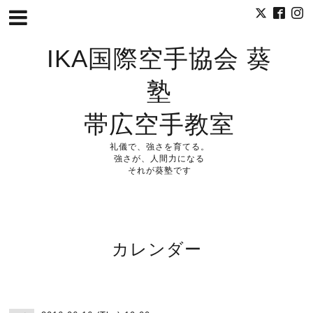
IKA国際空手協会 葵
塾
帯広空手教室
礼儀で、強さを育てる。
強さが、人間力になる
それが葵塾です
カレンダー