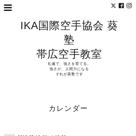
IKA国際空手協会 葵
塾
帯広空手教室
礼儀で、強さを育てる。
強さが、人間力になる
それが葵塾です
カレンダー