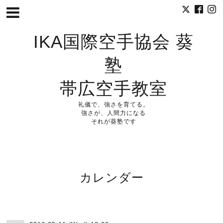
IKA国際空手協会 葵
塾
帯広空手教室
礼儀で、強さを育てる。
強さが、人間力になる
それが葵塾です
カレンダー