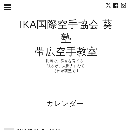
IKA国際空手協会 葵
塾
帯広空手教室
礼儀で、強さを育てる。
強さが、人間力になる
それが葵塾です
カレンダー