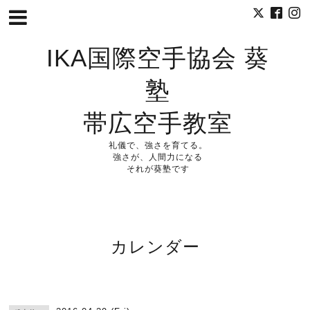
IKA国際空手協会 葵
塾
帯広空手教室
礼儀で、強さを育てる。
強さが、人間力になる
それが葵塾です
カレンダー