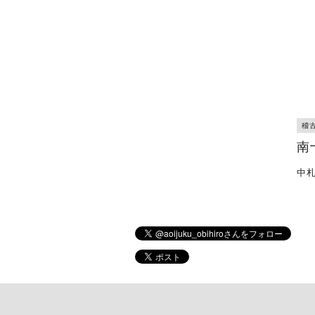
稽
南
中