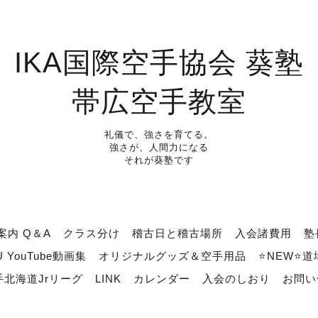
IKA国際空手協会 葵塾
帯広空手教室
礼儀で、強さを育てる。
強さが、人間力になる
それが葵塾です
案内 Q＆A
クラス分け
稽古日と稽古場所
入会諸費用
塾
U YouTube動画集
オリジナルグッズ＆空手用品
⭐NEW⭐
北海道Jrリーグ
LINK
カレンダー
入会のしおり
お問い