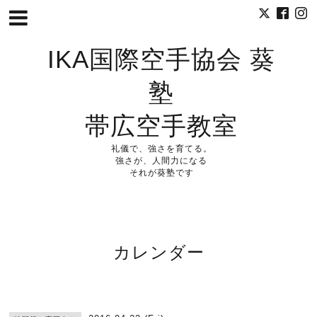
IKA国際空手協会 葵
塾
帯広空手教室
礼儀で、強さを育てる。
強さが、人間力になる
それが葵塾です
カレンダー