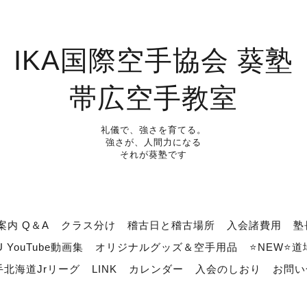
IKA国際空手協会 葵塾
帯広空手教室
礼儀で、強さを育てる。
強さが、人間力になる
それが葵塾です
案内 Q＆A
クラス分け
稽古日と稽古場所
入会諸費用
塾
U YouTube動画集
オリジナルグッズ＆空手用品
⭐NEW⭐
北海道Jrリーグ
LINK
カレンダー
入会のしおり
お問い