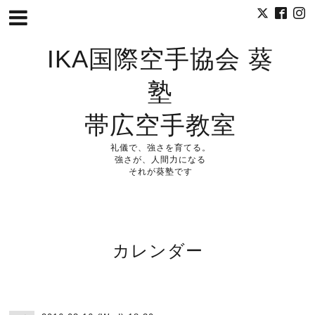
IKA国際空手協会 葵
塾
帯広空手教室
礼儀で、強さを育てる。
強さが、人間力になる
それが葵塾です
カレンダー