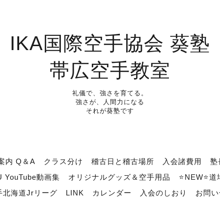
IKA国際空手協会 葵塾
帯広空手教室
礼儀で、強さを育てる。
強さが、人間力になる
それが葵塾です
案内 Q＆A
クラス分け
稽古日と稽古場所
入会諸費用
塾
U YouTube動画集
オリジナルグッズ＆空手用品
⭐NEW⭐
北海道Jrリーグ
LINK
カレンダー
入会のしおり
お問い