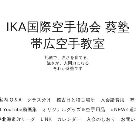
IKA国際空手協会 葵塾
帯広空手教室
礼儀で、強さを育てる。
強さが、人間力になる
それが葵塾です
案内 Q＆A
クラス分け
稽古日と稽古場所
入会諸費用
塾
U YouTube動画集
オリジナルグッズ＆空手用品
⭐NEW⭐
北海道Jrリーグ
LINK
カレンダー
入会のしおり
お問い