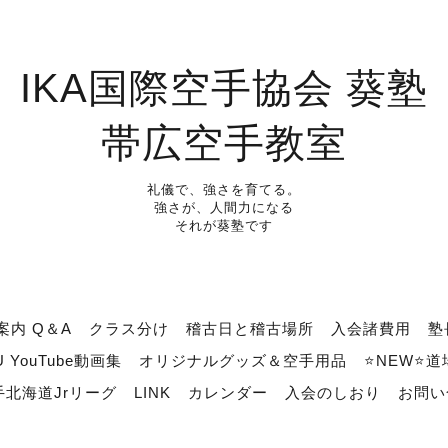
IKA国際空手協会 葵塾
帯広空手教室
礼儀で、強さを育てる。
強さが、人間力になる
それが葵塾です
案内 Q＆A
クラス分け
稽古日と稽古場所
入会諸費用
塾
U YouTube動画集
オリジナルグッズ＆空手用品
⭐NEW⭐
北海道Jrリーグ
LINK
カレンダー
入会のしおり
お問い