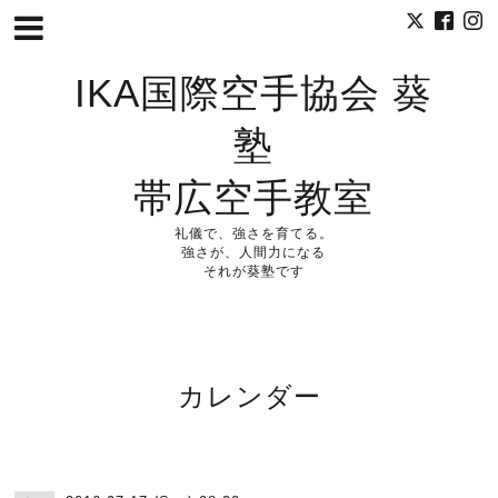
IKA国際空手協会 葵
塾
帯広空手教室
礼儀で、強さを育てる。
強さが、人間力になる
それが葵塾です
カレンダー