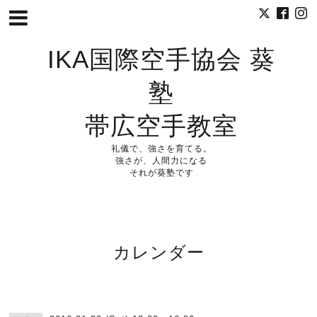
IKA国際空手協会 葵
塾
帯広空手教室
礼儀で、強さを育てる。
強さが、人間力になる
それが葵塾です
カレンダー