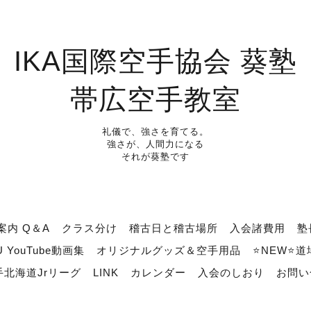
IKA国際空手協会 葵塾
帯広空手教室
礼儀で、強さを育てる。
強さが、人間力になる
それが葵塾です
案内 Q＆A
クラス分け
稽古日と稽古場所
入会諸費用
塾
U YouTube動画集
オリジナルグッズ＆空手用品
⭐NEW⭐
北海道Jrリーグ
LINK
カレンダー
入会のしおり
お問い