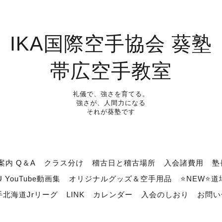
IKA国際空手協会 葵塾
帯広空手教室
礼儀で、強さを育てる。
強さが、人間力になる
それが葵塾です
案内 Q＆A
クラス分け
稽古日と稽古場所
入会諸費用
塾
U YouTube動画集
オリジナルグッズ＆空手用品
⭐NEW⭐
北海道Jrリーグ
LINK
カレンダー
入会のしおり
お問い